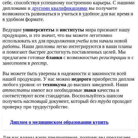
себе, способствуя успешному построению карьеры. С нашими
дипломами и
другими квалификациями
вы получаете
возможность развиваться и учиться в удобное для вас время и
в удобном формате.
Ведущие
университеты
и
институты
мира признают нашу
продукцию, и это значит, что вы можете легитимно
использовать их для продолжения
учебы
или начала новой
работы
. Наши дипломы легко интегрируются в ваши планы
и помогают быстрее достигнуть поставленных целей. Мы
предлагаем готовые
бланки
с возможностью
регистрации
и с
занесением в
реестр
.
Вы можете быть уверены в надежности и законности всей
нашей продукции. У нас можно
недорого
приобрести диплом
любого уровня: от
техникума
до высших заведений. Наши
аттестаты
имеют все необходимые
знаки
качества и
соответствуют всем стандартам. Воспользуйтесь шансом
получить
настоящий
документ, который
без труда
проходит
проверку при трудоустройстве.
Диплом о медицинском образовании купить
Для нас важны ваши предпочтения, поэтому мы предлагаем