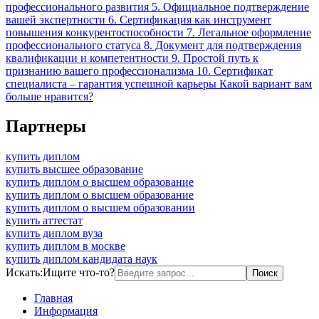
профессионального развития 5. Официальное подтверждение
вашей экспертности 6. Сертификация как инструмент
повышения конкурентоспособности 7. Легальное оформление
профессионального статуса 8. Документ для подтверждения
квалификации и компетентности 9. Простой путь к
признанию вашего профессионализма 10. Сертификат
специалиста – гарантия успешной карьеры Какой вариант вам
больше нравится?
Партнеры
купить диплом
купить высшее образование
купить диплом о высшем образование
купить диплом о высшем образование
купить диплом о высшем образовании
купить аттестат
купить диплом вуза
купить диплом в москве
купить диплом кандидата наук
Искать:
Ищите что-то?
Главная
Информация