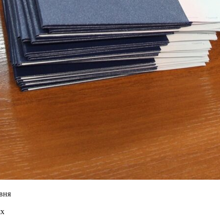
вня
ях