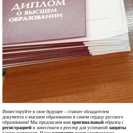
Инвестируйте в свое будущее – станьте обладателем
документа о высшем образовании в самом сердцу русского
образования! Мы предлагаем вам
оригинальный
образец
с
регистрацией
и
занесением в реестр
для успешной
защиты
ваших интересов. Наша
компания
ведет
изготовление