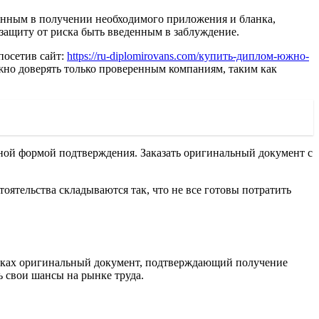
ренным в получении необходимого приложения и бланка,
защиту от риска быть введенным в заблуждение.
посетив сайт:
https://ru-diplomirovans.com/купить-диплом-южно-
жно доверять только проверенным компаниям, таким как
ьной формой подтверждения. Заказать оригинальный документ с
оятельства складываются так, что не все готовы потратить
 руках оригинальный документ, подтверждающий получение
 свои шансы на рынке труда.