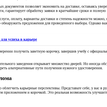
ых документов позволяет экономить на доставке, оставаясь уве
и, гарантирует обработку заявки в кратчайшие сроки и полную 
слуги, оплату, варианты доставки и степень надежности можно, 
о обнаружить предложения для проведенного выбора. Однако ва
для успеха в карьере
амерении получить заветную корочку, завершив учебу с официал
ельного заведения открывает множество дверей. Но иногда обст
треть альтернативные пути получения нужного удостоверения.
плома
о облегчить карьерные перспективы. Представьте себе, у вас в
им приложением и корочкой. Это реальная возможность улучшить