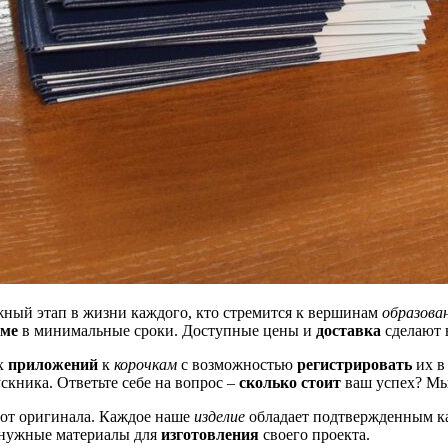
жный этап в жизни каждого, кто стремится к вершинам
образова
уме
в минимальные сроки. Доступные цены и
доставка
сделают 
ых
приложений
к
корочкам
с возможностью
регистрировать
их 
кника. Ответьте себе на вопрос –
сколько стоит
ваш успех? Мы
 от оригинала. Каждое наше
изделие
обладает подтвержденным к
нужные материалы для
изготовления
своего проекта.