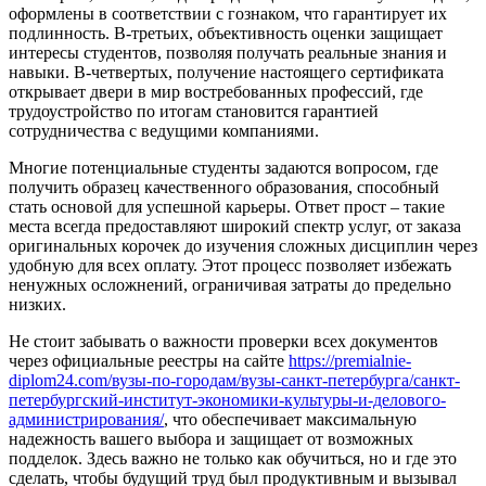
оформлены в соответствии с гознаком, что гарантирует их
подлинность. В-третьих, объективность оценки защищает
интересы студентов, позволяя получать реальные знания и
навыки. В-четвертых, получение настоящего сертификата
открывает двери в мир востребованных профессий, где
трудоустройство по итогам становится гарантией
сотрудничества с ведущими компаниями.
Многие потенциальные студенты задаются вопросом, где
получить образец качественного образования, способный
стать основой для успешной карьеры. Ответ прост – такие
места всегда предоставляют широкий спектр услуг, от заказа
оригинальных корочек до изучения сложных дисциплин через
удобную для всех оплату. Этот процесс позволяет избежать
ненужных осложнений, ограничивая затраты до предельно
низких.
Не стоит забывать о важности проверки всех документов
через официальные реестры на сайте
https://premialnie-
diplom24.com/вузы-по-городам/вузы-санкт-петербурга/санкт-
петербургский-институт-экономики-культуры-и-делового-
администрирования/
, что обеспечивает максимальную
надежность вашего выбора и защищает от возможных
подделок. Здесь важно не только как обучиться, но и где это
сделать, чтобы будущий труд был продуктивным и вызывал