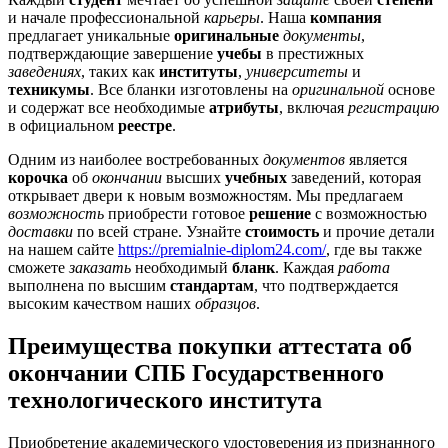
и начале профессиональной
карьеры
. Наша
компания
предлагает уникальные
оригинальные
документы
,
подтверждающие завершение
учебы
в престижных
заведениях
, таких как
институты
,
университеты
и
техникумы
. Все бланки изготовлены на
оригинальной
основе
и содержат все необходимые
атрибуты
, включая
регистрацию
в официальном
реестре
.
Одним из наиболее востребованных
документов
является
корочка
об
окончании
высших
учебных
заведений, которая
открывает двери к новым возможностям. Мы предлагаем
возможность
приобрести готовое
решение
с возможностью
доставки
по всей стране. Узнайте
стоимость
и прочие детали
на нашем сайте
https://premialnie-diplom24.com/
, где вы также
сможете
заказать
необходимый
бланк
. Каждая
работа
выполнена по высшим
стандартам
, что подтверждается
высоким качеством наших
образцов
.
Преимущества покупки аттестата об
окончании СПБ Государственного
технологического института
Приобретение академического удостоверения из признанного