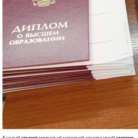
Каждый
студент
мечтает об успешной
защите
своей
степени