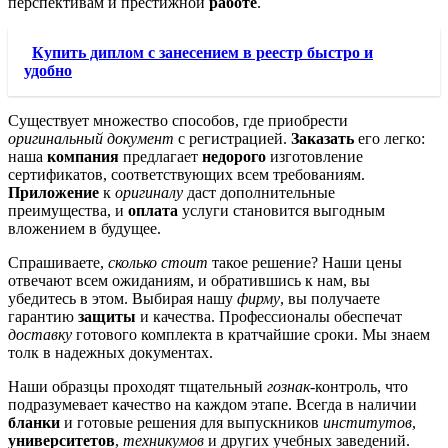
перспективам и престижной
работе
.
Купить диплом с занесением в реестр быстро и
удобно
Существует множество способов, где приобрести
оригинальный документ
с регистрацией.
Заказать
его легко:
наша
компания
предлагает
недорого
изготовление
сертификатов, соответствующих всем требованиям.
Приложение
к
оригиналу
даст дополнительные
преимущества, и
оплата
услуги становится выгодным
вложением в будущее.
Спрашиваете,
сколько стоит
такое решение? Наши цены
отвечают всем ожиданиям, и обратившись к нам, вы
убедитесь в этом. Выбирая нашу
фирму
, вы получаете
гарантию
защиты
и качества. Профессионалы обеспечат
доставку
готового комплекта в кратчайшие сроки. Мы знаем
толк в надежных документах.
Наши образцы проходят тщательный
гознак
-контроль, что
подразумевает качество на каждом этапе. Всегда в наличии
бланки
и готовые решения для выпускников
институтов
,
университетов
,
техникумов
и других учебных заведений.