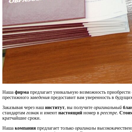
Наша
фирма
предлагает уникальную возможность приобрести
престижного
заведения
предоставит вам уверенность в будущи
Заказывая через наш
институт
, вы получите
оригинальный
бла
стандартам
гознак
и имеют
настоящий
номер в
реестре
.
Стои
кратчайшие сроки.
Наша
компания
предлагает только
оригиналы
высококачествен