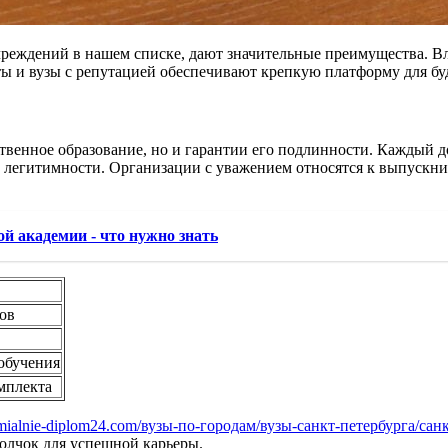
чреждений в нашем списке, дают значительные преимущества. Вл
ты и вузы с репутацией обеспечивают крепкую платформу для б
твенное образование, но и гарантии его подлинности. Каждый до
и легитимности. Организации с уважением относятся к выпускни
й академии - что нужно знать
ов
обучения
мплекта
remialnie-diplom24.com/вузы-по-городам/вузы-санкт-петербурга/с
олчок для успешной карьеры.