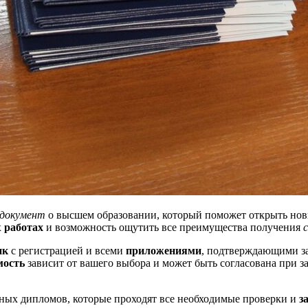
документ
о высшем образовании, который поможет открыть но
х
работах
и возможность ощутить все преимущества получения
нк
с регистрацией и всеми
приложениями
, подтверждающими з
мость
зависит от вашего выбора и может быть согласована при з
ных дипломов, которые проходят все необходимые проверки и
з