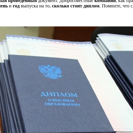
вый
проведенный
документ. Добросовестные
компании
, как п
пень
и
год
выпуска на то,
сколько стоит диплом
. Помните, что