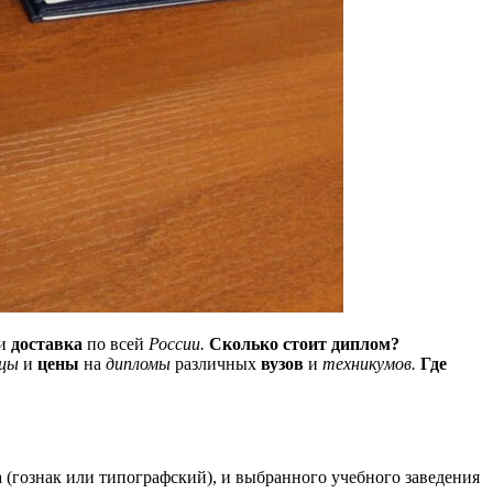
и
доставка
по всей
России.
Сколько стоит диплом?
зцы
и
цены
на
дипломы
различных
вузов
и
техникумов.
Где
а (гознак или типографский), и выбранного учебного заведения