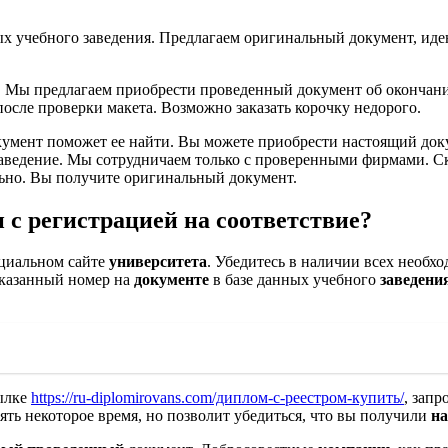
ых учебного заведения. Предлагаем оригинальный документ, ид
у. Мы предлагаем приобрести проведенный документ об окончан
после проверки макета. Возможно заказать корочку недорого.
документ поможет ее найти. Вы можете приобрести настоящий до
 заведение. Мы сотрудничаем только с проверенными фирмами. Ск
льно. Вы получите оригинальный документ.
 с регистрацией на соответствие?
циальном сайте
университета
. Убедитесь в наличии всех необх
указанный номер на
документе
в базе данных учебного
заведени
сылке
https://ru-diplomirovans.com/диплом-с-реестром-купить/
, зап
нять некоторое время, но позволит убедиться, что вы получили
н