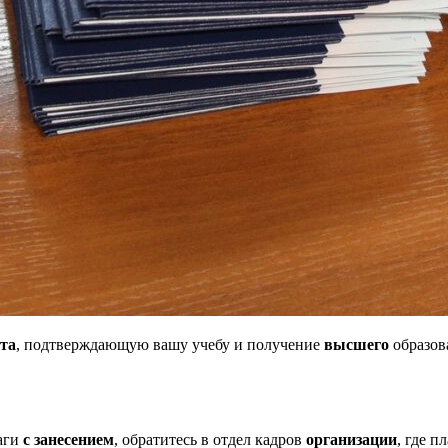
та
, подтверждающую вашу учебу и получение
высшего
образов
аги
с занесением
, обратитесь в отдел кадров
организации
, где 