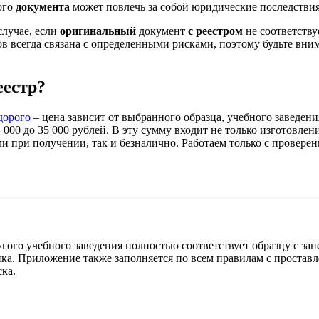
ого
документа
может повлечь за собой юридические последствия
случае, если
оригинальный
документ
с реестром
не соответству
в всегда связана с определенными рисками, поэтому будьте вн
еестр?
дорого
– цена зависит от выбранного образца, учебного заведени
4 000 до 35 000 рублей. В эту сумму входит не только изготовле
и при получении, так и безналично. Работаем только с провере
ого учебного заведения полностью соответствует образцу с зан
анка. Приложение также заполняется по всем правилам с прост
ка.