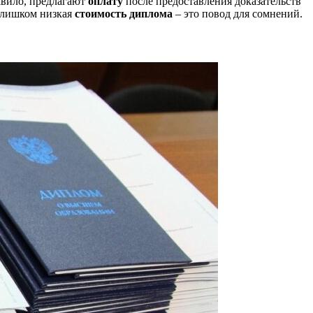
равило, предлагают
оплату
после предоставления доказательств
 слишком низкая
стоимость диплома
– это повод для сомнений.