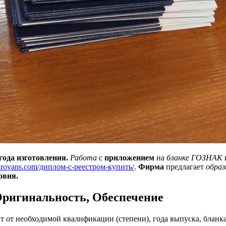
года изготовления.
Работа
с
приложением
на
бланке ГОЗНАК
omirovans.com/диплом-с-реестром-купить/
.
Фирма
предлагает
обра
овня.
Оригинальность, Обеспечение
ит от необходимой квалификации (степени), года выпуска, бланк