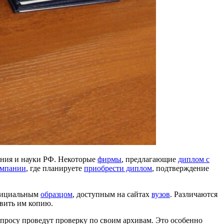
ания и науки РФ. Некоторые
фирмы
, предлагающие
диплом с
омпании
, где планируете
приобрести диплом
, подтверждение
фициальным
образцом
, доступным на сайтах
вузов
. Различаются
авить им копию.
просу проведут проверку по своим архивам. Это особенно