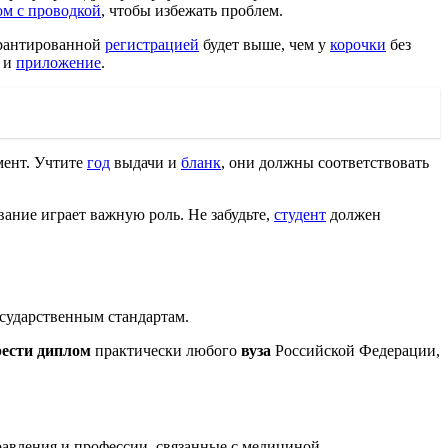
ом с проводкой
, чтобы избежать проблем.
рантированной
регистрацией
будет выше, чем у
корочки
без
и
приложение
.
ент. Учтите
год
выдачи и
бланк
, они должны соответствовать
ание играет важную роль. Не забудьте,
студент
должен
сударственным стандартам.
ести диплом
практически любого
вуза
Российской Федерации,
авления и профессии, связанные с медициной.