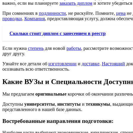
важно, если вы планируете
заказать диплом
и хотите убедиться
При сомнениях в
подлинности
, не рискуйте. Помните,
цена
не 
проводки
.
Компания
, предоставляющая услугу, должна обеспе
Сколько стоит диплом с занесением в реестр
Если нужна
степень
для новой
работы
, рассмотрите возможнос
друг другу.
Узнайте все детали об
изготовлении
и
доставке
.
Настоящий
док
осознавать всю ответственность.
Какие ВУЗы и Специальности Доступны
Мы предлагаем
оригинальные
корочки об окончании различн
Доступны
университеты
,
институты
и
техникумы
, выдающ
представленного в нашей базе данных.
Востребованные направления подготовки:
Наиболее часто выбирают экономические, юридические, строи