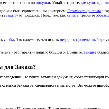
 в его легальности до
покупки
. Узнайте заранее,
где купить дипл
должна быть единственным критерием.
Стоимость диплома
с га
чить
защиту
от подделок. Перед тем, как
купить
, требуйте
образец
ть
учебы
. Это надежнее, чем искать
недорого
проведенный
докум
умент – это гарантия вашего будущего. Помните,
высшее
образов
 для Заказа?
ых
заведений
. Получите
готовый
документ, соответствующий го
ие
степени
бакалавра, специалиста и магистра. Вы можете
приобр
тельные и IT-специальности. Также популярны инженерные напр