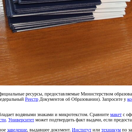
официальные ресурсы, предоставляемые Министерством образов
Федеральный
Реестр
Документов об Образовании). Запросите у
к
ладает водяными знаками и микротекстом. Сравните
макет
с о
сти
.
Университет
может подтвердить факт выдачи, если предост
бное
заведение
, выдавшее документ.
Институт
или
техникум
по за