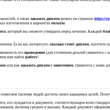
льностей, а также
заказать диплом
можно на странице
https://
ках изготовления и вариантах
оплаты
.
нта
, который вы сможете утвердить перед печатью. Каждый
бла
нения. Если вас интересует,
сколько стоит диплом
, посетите 
зможность его
проведения
(для уточнения деталей свяжитесь с
жем вам найти
работу
!
ром
или как
заказать диплом с занесением
, свяжитесь с нами д
помогаем тысячам людей достичь своих карьерных целей. Полу
тех, кто нуждается в документе, соответствующем всем стандар
зования, включая среднее и высшее. Каждый документ оформляетс