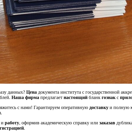
базу данных?
Цена
документа института с государственной аккр
ублей.
Наша фирма
предлагает
настоящий
бланк
гознак
с
прил
яжитесь с нами! Гарантируем оперативную
доставку
и полную 
.
и
работу
, оформив академическую справку или
заказав
дублика
егистрацией
.