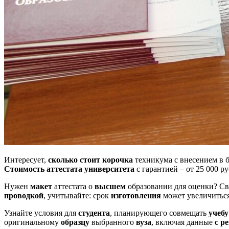
Интересует,
сколько стоит корочка
техникума с внесением в 
Стоимость аттестата
университета
с гарантией – от 25 000 р
Нужен
макет
аттестата о
высшем
образовании для оценки? Св
проводкой
, учитывайте: срок
изготовления
может увеличиться
Узнайте условия для
студента
, планирующего совмещать
учебу
оригинальному
образцу
выбранного
вуза
, включая данные
с р