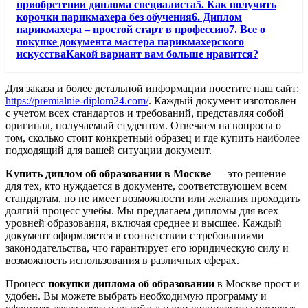
приобретении диплома специалиста5. Как получить
корочки парикмахера без обучения6. Диплом
парикмахера – простой старт в профессию7. Все о
покупке документа мастера парикмахерского
искусстваКакой вариант вам больше нравится?
Для заказа и более детальной информации посетите наш сайт:
https://premialnie-diplom24.com/
. Каждый документ изготовлен
с учетом всех стандартов и требований, представляя собой
оригинал, получаемый студентом. Отвечаем на вопросы о
том, сколько стоит конкретный образец и где купить наиболее
подходящий для вашей ситуации документ.
Купить диплом об образовании в Москве
— это решение
для тех, кто нуждается в документе, соответствующем всем
стандартам, но не имеет возможности или желания проходить
долгий процесс учебы. Мы предлагаем дипломы для всех
уровней образования, включая среднее и высшее. Каждый
документ оформляется в соответствии с требованиями
законодательства, что гарантирует его юридическую силу и
возможность использования в различных сферах.
Процесс
покупки диплома об образовании
в Москве прост и
удобен. Вы можете выбрать необходимую программу и