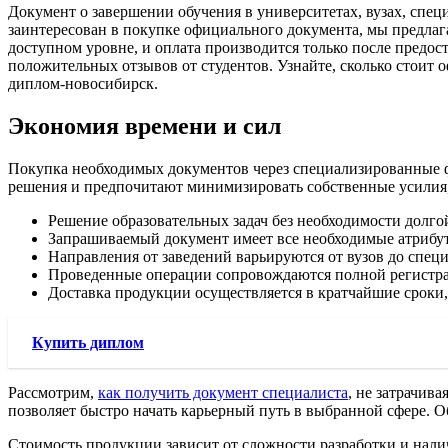
Документ о завершении обучения в университетах, вузах, спе
заинтересован в покупке официального документа, мы предлагае
доступном уровне, и оплата производится только после пред
положительных отзывов от студентов. Узнайте, сколько стоит о
диплом-новосибирск.
Экономия времени и сил
Покупка необходимых документов через специализированные фи
решения и предпочитают минимизировать собственные усилия, 
Решение образовательных задач без необходимости долгой
Запрашиваемый документ имеет все необходимые атрибуты
Направления от заведений варьируются от вузов до спе
Проведенные операции сопровождаются полной регистрац
Доставка продукции осуществляется в кратчайшие сроки,
Купить диплом
Рассмотрим,
как получить документ специалиста
, не затрачив
позволяет быстро начать карьерный путь в выбранной сфере. 
Стоимость продукции зависит от сложности разработки и налич