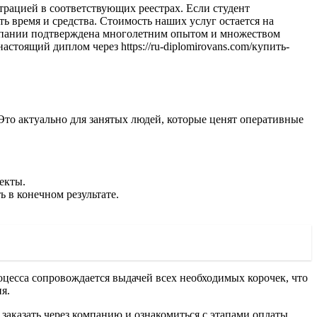
трацией в соответствующих реестрах. Если студент
ь время и средства. Стоимость наших услуг остается на
компании подтверждена многолетним опытом и множеством
стоящий диплом через https://ru-diplomirovans.com/купить-
то актуально для занятых людей, которые ценят оперативные
екты.
 в конечном результате.
роцесса сопровождается выдачей всех необходимых корочек, что
я.
 заказать через компанию и ознакомиться с этапами оплаты