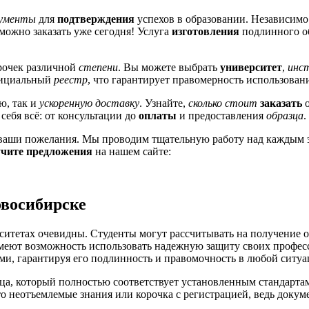
ументы
для
подтверждения
успехов в образовании. Независимо 
можно заказать уже сегодня! Услуга
изготовления
подлинного об
рочек различной
степени
. Вы можете выбрать
университет
,
инс
фициальный
реестр
, что гарантирует правомерность использован
ю, так и
ускоренную доставку
. Узнайте,
сколько стоит
заказать
о
себя всё: от консультации до
оплаты
и предоставления
образца
.
 ваши пожелания. Мы проводим тщательную работу над каждым э
учите предложения
на нашем сайте:
восибирске
ситетах очевидны. Студенты могут рассчитывать на получение 
меют возможность использовать надежную защиту своих профе
и, гарантируя его подлинность и правомочность в любой ситуа
ца, который полностью соответствует установленным стандартам
о неотъемлемые знания или корочка с регистрацией, ведь докуме