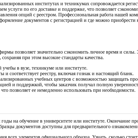
циализированных институтах и техникумах сопровождается регис
м услуги по его доставке и поддержке, что позволяет сэкономит
оставления опций с реестром. Профессиональная работа нашей 
формление документов с регистрацией и где можно приобрести на
рмы позволяет значительно сэкономить личное время и силы. Э
сохраняя при этом высокие стандарты качества.
 учебы в вузе, техникуме или институте.
 и соответствует реестру, включая гознак и настоящий бланк.
циализированных учебных центров с возможностью защищать про
ией и поддержкой, чтобы заказчик получал полную уверенность
 что позволяет ее немедленно использовать при необходимости.
ая годы на обучение в университете или институте. Окончание п
Образцы документов доступны для предварительного ознакомлени
ия всех элементов официального образца. Узнать, сколько стоит