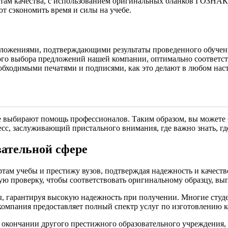
там качества, с использованием оригинальных бланков ГОЗНАК
т сэкономить время и силы на учебе.
ложениями, подтверждающими результаты проведенного обучени
ого выбора предложений нашей компании, оптимально соответс
еобходимыми печатями и подписями, как это делают в любом нас
е выбирают помощь профессионалов. Таким образом, вы можете б
сс, заслуживающий пристального внимания, где важно знать, гд
вательной сфере
там учебы и престижу вузов, подтверждая надежность и качеств
ую проверку, чтобы соответствовать оригинальному образцу, вы
, гарантируя высокую надежность при получении. Многие студ
омпания предоставляет полный спектр услуг по изготовлению кор
б окончании другого престижного образовательного учреждения, 