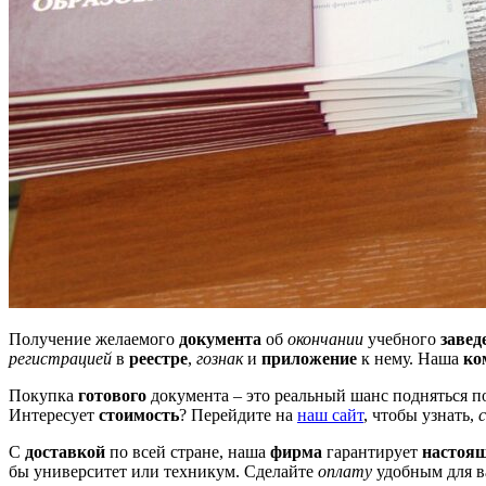
Получение желаемого
документа
об
окончании
учебного
завед
регистрацией
в
реестре
,
гознак
и
приложение
к нему. Наша
ко
Покупка
готового
документа – это реальный шанс подняться п
Интересует
стоимость
? Перейдите на
наш сайт
, чтобы узнать,
С
доставкой
по всей стране, наша
фирма
гарантирует
настоя
бы университет или техникум. Сделайте
оплату
удобным для в