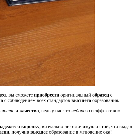
десь вы сможете
приобрести
оригинальный
образец
с
ла
с соблюдением всех стандартов
высшего
образования.
пность
и
качество
, ведь у нас это
недорого
и эффективно.
 надежную
корочку
, визуально не отличимую от той, что выдал
пени
, получив
высшее
образование в мгновение ока!