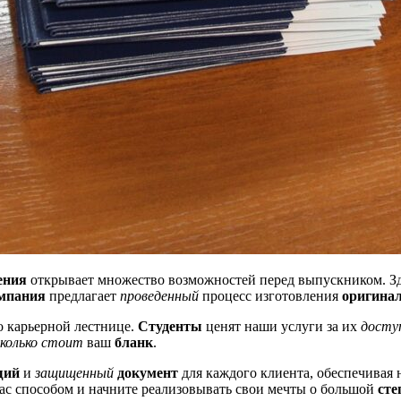
ения
открывает множество возможностей перед выпускником. З
мпания
предлагает
проведенный
процесс изготовления
оригина
о карьерной лестнице.
Студенты
ценят наши услуги за их
досту
сколько стоит
ваш
бланк
.
щий
и
защищенный
документ
для каждого клиента, обеспечивая
ас способом и начните реализовывать свои мечты о большой
сте