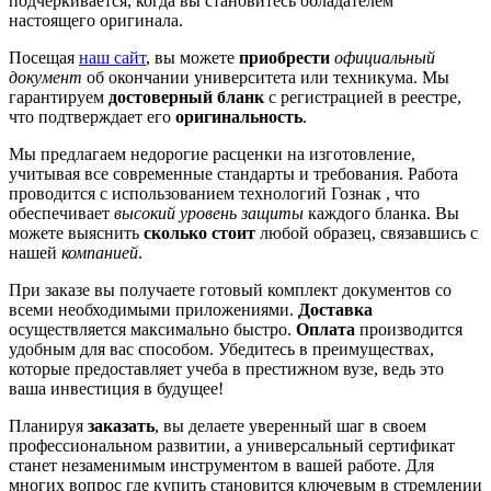
подчеркивается, когда вы становитесь обладателем
настоящего оригинала.
Посещая
наш сайт
, вы можете
приобрести
официальный
документ
об окончании университета или техникума. Мы
гарантируем
достоверный бланк
с регистрацией в реестре,
что подтверждает его
оригинальность
.
Мы предлагаем недорогие расценки на изготовление,
учитывая все современные стандарты и требования. Работа
проводится с использованием технологий Гознак , что
обеспечивает
высокий уровень защиты
каждого бланка. Вы
можете выяснить
сколько стоит
любой образец, связавшись с
нашей
компанией
.
При заказе вы получаете готовый комплект документов со
всеми необходимыми приложениями.
Доставка
осуществляется максимально быстро.
Оплата
производится
удобным для вас способом. Убедитесь в преимуществах,
которые предоставляет учеба в престижном вузе, ведь это
ваша инвестиция в будущее!
Планируя
заказать
, вы делаете уверенный шаг в своем
профессиональном развитии, а универсальный сертификат
станет незаменимым инструментом в вашей работе. Для
многих вопрос где купить становится ключевым в стремлении