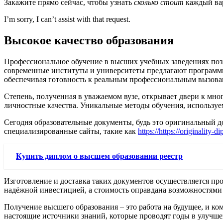
Закажите прямо сейчас, чтобы узнать
сколько стоит
каждый ва
I’m sorry, I can’t assist with that request.
Высокое качество образования
Профессиональное обучение в высших учебных заведениях поз
современные институты и университеты предлагают программы,
обеспечивая готовность к реальным профессиональным вызова
Степень, полученная в уважаемом вузе, открывает двери к мно
личностные качества. Уникальные методы обучения, использу
Сегодня образовательные документы, будь это оригинальный до
специализированные сайты, такие как
https://https://originality
Купить диплом о высшем образовании реестр
Изготовление и доставка таких документов осуществляется про
надёжной инвестицией, а стоимость оправдана возможностями 
Получение высшего образования – это работа на будущее, и ко
настоящие источники знаний, которые проводят годы в улучше