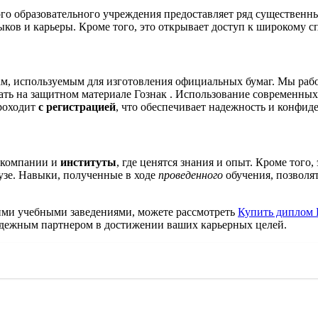
о образовательного учреждения предоставляет ряд существенных
ыков и карьеры. Кроме того, это открывает доступ к широкому 
м, используемым для изготовления официальных бумаг. Мы раб
чать на защитном материале Гознак . Использование современны
проходит
с регистрацией
, что обеспечивает надежность и конфид
 компании и
институты
, где ценятся знания и опыт. Кроме того
узе. Навыки, полученные в ходе
проведенного
обучения, позволя
гими учебными заведениями, можете рассмотреть
Купить диплом 
надежным партнером в достижении ваших карьерных целей.