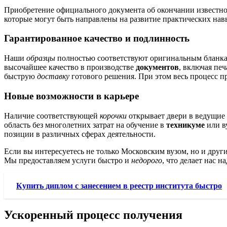
Приобретение официального документа об окончании известног
которые могут быть направлены на развитие практических нав
Гарантированное качество и подлинность
Наши
образцы
полностью соответствуют оригинальным бланка
высочайшее качество в производстве
документов
, включая пе
быструю
доставку
готового решения. При этом весь процесс 
Новые возможности в карьере
Наличие соответствующей
корочки
открывает двери в ведущие
область без многолетних затрат на обучение в
техникуме
или в
позиции в различных сферах деятельности.
Если вы интересуетесь не только Московским вузом, но и дру
Мы предоставляем услуги быстро и
недорого
, что делает нас 
Купить диплом с занесением в реестр института быстро
Ускоренный процесс получения