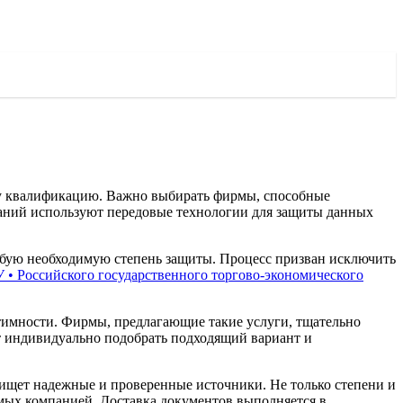
у квалификацию. Важно выбирать фирмы, способные
паний используют передовые технологии для защиты данных
любую необходимую степень защиты. Процесс призван исключить
• Российского государственного торгово-экономического
тимности. Фирмы, предлагающие такие услуги, тщательно
ет индивидуально подобрать подходящий вариант и
 ищет надежные и проверенные источники. Не только степени и
мых компанией. Доставка документов выполняется в