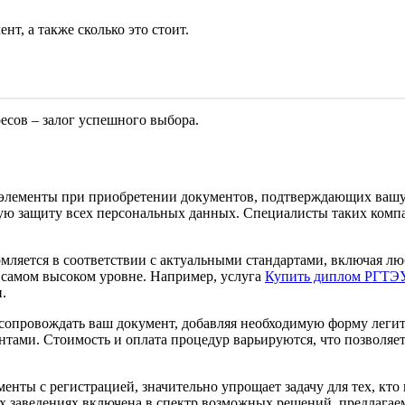
т, а также сколько это стоит.
сов – залог успешного выбора.
 элементы при приобретении документов, подтверждающих ваш
лную защиту всех персональных данных. Специалисты таких ком
рмляется в соответствии с актуальными стандартами, включая 
а самом высоком уровне. Например, услуга
Купить диплом РГТЭУ 
.
 сопровождать ваш документ, добавляя необходимую форму леги
ентами. Стоимость и оплата процедур варьируются, что позволя
енты с регистрацией, значительно упрощает задачу для тех, кто
х заведениях включена в спектр возможных решений, предлагае