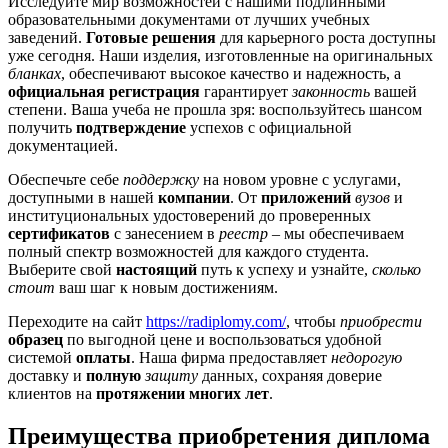
Исследуйте мир возможностей с нашими подлинными
образовательными документами от лучших учебных
заведений.
Готовые решения
для карьерного роста доступны
уже сегодня. Наши изделия, изготовленные на оригинальных
бланках
, обеспечивают высокое качество и надежность, а
официальная регистрация
гарантирует
законность
вашей
степени. Ваша учеба не прошла зря: воспользуйтесь шансом
получить
подтверждение
успехов с официальной
документацией.
Обеспечьте себе
поддержку
на новом уровне с услугами,
доступными в нашей
компании
. От
приложений
вузов
и
институциональных удостоверений до проверенных
сертификатов
с занесением в
реестр
– мы обеспечиваем
полный спектр возможностей для каждого студента.
Выберите свой
настоящий
путь к успеху и узнайте,
сколько
стоит
ваш шаг к новым достижениям.
Переходите на сайт
https://radiplomy.com/
, чтобы
приобрести
образец
по выгодной цене и воспользоваться удобной
системой
оплаты
. Наша фирма предоставляет
недорогую
доставку и
полную
защиту
данных, сохраняя доверие
клиентов на
протяжении многих лет
.
Преимущества приобретения диплома