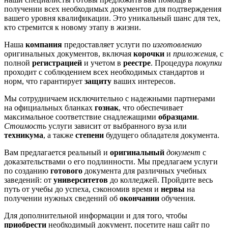
получении всех необходимых документов для подтверждения
вашего уровня квалификации. Это уникальный шанс для тех,
кто стремится к новому этапу в жизни.
Наша
компания
предоставляет услуги по
изготовлению
оригинальных документов, включая
корочки
и
приложения
, с
полной
регистрацией
и учетом в
реестре
. Процедура
покупки
проходит с соблюдением всех необходимых стандартов и
норм, что гарантирует
защиту
ваших интересов.
Мы сотрудничаем исключительно с надежными партнерами
на официальных бланках
гознак
, что обеспечивает
максимальное соответствие снадлежащими
образцами
.
Стоимость
услуги зависит от выбранного вуза или
техникума
, а также
степени
будущего обладателя документа.
Вам предлагается реальный и
оригинальный
документ
с
доказательствами о его подлинности. Мы предлагаем услуги
по созданию
готового
документа для различных учебных
заведений: от
университетов
до колледжей. Пройдите весь
путь от учебы до успеха, сэкономив время и
нервы
на
получении нужных сведений об
окончании
обучения.
Для дополнительной информации и для того, чтобы
приобрести
необходимый документ, посетите наш сайт по