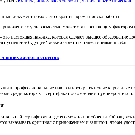
о узнать
Купить диплом Московской гуманитарно-технической 
ный документ помогает сократить время поиска работы.
Приложение с успеваемостью может стать решающим фактором в
то настоящая находка, которая сделает высшее образование до
стоит успешное будущее? можно ответить инвестициями в себя.
 лишних хлопот и стрессов
чшить профессиональные навыки и открыть новые карьерные пе
мый среди которых – сертификат об окончании университета ил
ия
игинальный сертификат и где его можно приобрести. Обращаясь 
ется заказывать оригинал с приложением и защитой, чтобы удост