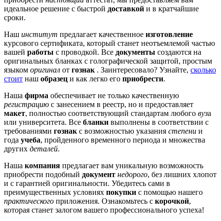
идеальное решение с быстрой
доставкой
и в кратчайшие
сроки.
Наш
институт
предлагает качественное
изготовление
курсового сертификата, который станет неотъемлемой частью
вашей
работы
с проводкой. Все
документы
создаются на
оригинальных бланках с голографической защитой, простым
языком
оригинал
от
гознак
. Заинтересовало? Узнайте,
сколько
стоит
наш
образец
и как легко его
приобрести
.
Наша
фирма
обеспечивает не только качественную
регистрацию
с занесением в реестр, но и предоставляет
макет
, полностью соответствующий стандартам любого
вуз
а
или университета. Все
бланки
выполнены в соответствии с
требованиями
гознак
с возможностью указания
степени
и
года
учеба
, пройденного временного периода и множества
других
деталей
.
Наша
компания
предлагает вам уникальную возможность
приобрести подобный
документ
недорого
, без лишних хлопот
и с гарантией оригинальности. Убедитесь сами в
преимущественных условиях
покупки
с помощью нашего
практического
приложения. Ознакомьтесь с
корочкой
,
которая станет залогом вашего профессионального успеха!