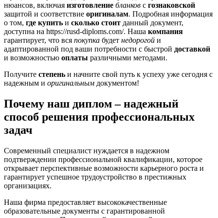
нюансов, включая
изготовление
бланков
с
гознаковской
защитой и соответствие
оригиналам
. Подробная информация
о том,
где купить
и
сколько стоит
данный документ,
доступна на https://rusd-diploms.com/. Наша
компания
гарантирует, что вся
покупка
будет
недорогой
и
адаптированной под ваши потребности с быстрой
доставкой
и возможностью
оплаты
различными методами.
Получите
степень
и начните свой путь к успеху уже сегодня с
надежным и
оригинальным
документом!
Почему наш диплом – надежный
способ решения профессиональных
задач
Современный специалист нуждается в надежном
подтверждении профессиональной квалификации, которое
открывает перспективные возможности карьерного роста и
гарантирует успешное трудоустройство в престижных
организациях.
Наша фирма предоставляет высококачественные
образовательные документы с гарантированной