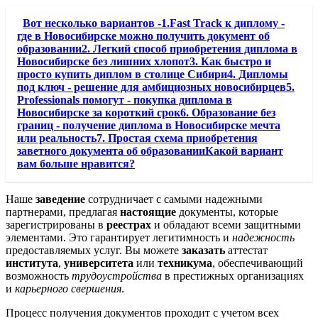
Вот несколько вариантов -1.Fast Track к диплому -
где в Новосибирске можно получить документ об
образовании2. Легкий способ приобретения диплома в
Новосибирске без лишних хлопот3. Как быстро и
просто купить диплом в столице Сибири4. Дипломы
под ключ - решение для амбициозных новосибирцев5.
Professionals помогут - покупка диплома в
Новосибирске за короткий срок6. Образование без
границ - получение диплома в Новосибирске мечта
или реальность7. Простая схема приобретения
заветного документа об образованииКакой вариант
вам больше нравится?
Наше
заведение
сотрудничает с самыми надежными
партнерами, предлагая
настоящие
документы, которые
зарегистрированы в
реестрах
и обладают всеми защитными
элементами. Это гарантирует легитимность и
надежность
предоставляемых услуг. Вы можете
заказать
аттестат
института
,
университета
или
техникума
, обеспечивающий
возможность
трудоустройства
в престижных организациях
и
карьерного свершения
.
Процесс получения документов проходит с учетом всех