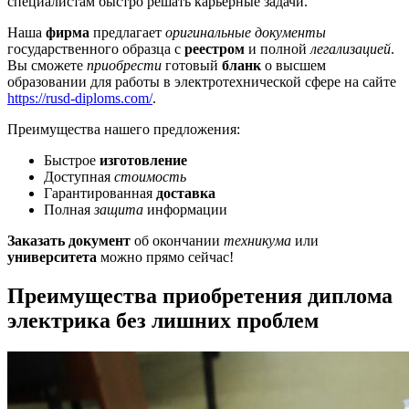
специалистам быстро решать карьерные задачи.
Наша
фирма
предлагает
оригинальные документы
государственного образца с
реестром
и полной
легализацией
.
Вы сможете
приобрести
готовый
бланк
о высшем
образовании для работы в электротехнической сфере на сайте
https://rusd-diploms.com/
.
Преимущества нашего предложения:
Быстрое
изготовление
Доступная
стоимость
Гарантированная
доставка
Полная
защита
информации
Заказать документ
об окончании
техникума
или
университета
можно прямо сейчас!
Преимущества приобретения диплома
электрика без лишних проблем