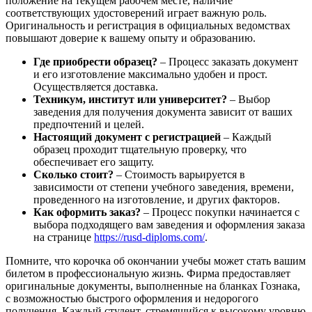
положение на текущем рабочем месте, наличие
соответствующих удостоверений играет важную роль.
Оригинальность и регистрация в официальных ведомствах
повышают доверие к вашему опыту и образованию.
Где приобрести образец?
– Процесс заказать документ
и его изготовление максимально удобен и прост.
Осуществляется доставка.
Техникум, институт или университет?
– Выбор
заведения для получения документа зависит от ваших
предпочтений и целей.
Настоящий документ с регистрацией
– Каждый
образец проходит тщательную проверку, что
обеспечивает его защиту.
Сколько стоит?
– Стоимость варьируется в
зависимости от степени учебного заведения, времени,
проведенного на изготовление, и других факторов.
Как оформить заказ?
– Процесс покупки начинается с
выбора подходящего вам заведения и оформления заказа
на странице
https://rusd-diploms.com/
.
Помните, что корочка об окончании учебы может стать вашим
билетом в профессиональную жизнь. Фирма предоставляет
оригинальные документы, выполненные на бланках Гознака,
с возможностью быстрого оформления и недорогого
получения. Каждый студент, стремящийся к высокому уровню