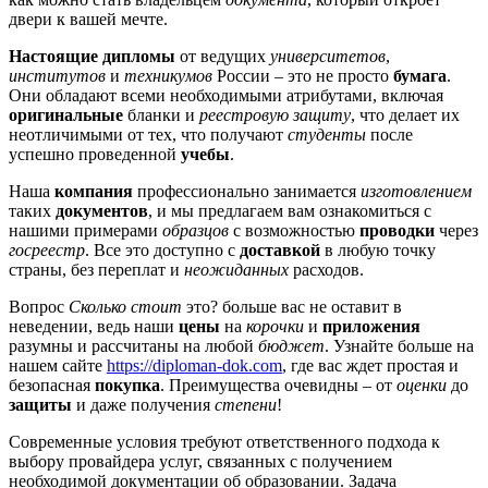
двери к вашей мечте.
Настоящие дипломы
от ведущих
университетов
,
институтов
и
техникумов
России – это не просто
бумага
.
Они обладают всеми необходимыми атрибутами, включая
оригинальные
бланки и
реестровую защиту
, что делает их
неотличимыми от тех, что получают
студенты
после
успешно проведенной
учебы
.
Наша
компания
профессионально занимается
изготовлением
таких
документов
, и мы предлагаем вам ознакомиться с
нашими примерами
образцов
с возможностью
проводки
через
госреестр
. Все это доступно с
доставкой
в любую точку
страны, без переплат и
неожиданных
расходов.
Вопрос
Сколько стоит
это? больше вас не оставит в
неведении, ведь наши
цены
на
корочки
и
приложения
разумны и рассчитаны на любой
бюджет
. Узнайте больше на
нашем сайте
https://diploman-dok.com
, где вас ждет простая и
безопасная
покупка
. Преимущества очевидны – от
оценки
до
защиты
и даже получения
степени
!
Современные условия требуют ответственного подхода к
выбору провайдера услуг, связанных с получением
необходимой документации об образовании. Задача