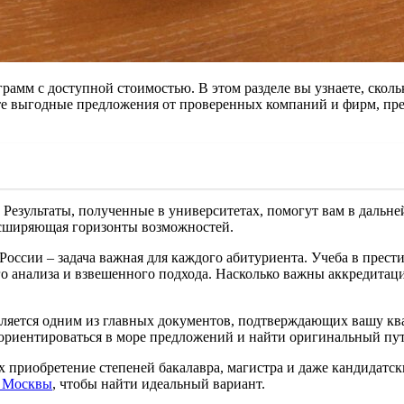
мм с доступной стоимостью. В этом разделе вы узнаете, скольк
е выгодные предложения от проверенных компаний и фирм, пре
. Результаты, полученные в университетах, помогут вам в даль
расширяющая горизонты возможностей.
оссии – задача важная для каждого абитуриента. Учеба в прест
о анализа и взвешенного подхода. Насколько важны аккредитаци
вляется одним из главных документов, подтверждающих вашу ква
сориентироваться в море предложений и найти оригинальный пу
 приобретение степеней бакалавра, магистра и даже кандидатск
в Москвы
, чтобы найти идеальный вариант.