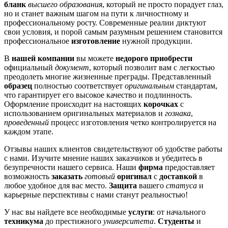
бланк
высшего образования
, который не просто порадует глаз,
но и станет важным шагом на пути к личностному и
профессиональному росту. Современные реалии диктуют
свои условия, и порой самым разумным решением становится
профессиональное
изготовление
нужной продукции.
В
нашей компании
вы можете
недорого приобрести
официальный
документ
, который позволит вам с легкостью
преодолеть многие жизненные преграды. Представленный
образец
полностью соответствует
оригинальным
стандартам,
что гарантирует его высокое качество и подлинность.
Оформление происходит на настоящих
корочках
с
использованием оригинальных материалов и
гознака
,
проведенный
процесс изготовления четко контролируется на
каждом этапе.
Отзывы наших клиентов свидетельствуют об удобстве работы
с нами. Изучите мнение наших заказчиков и убедитесь в
безупречности нашего сервиса. Наши
фирма
предоставляет
возможность
заказать
готовый
оригинал
с
доставкой
в
любое удобное для вас место.
Защита
вашего
статуса
и
карьерные перспективы с нами станут реальностью!
У нас вы найдете все необходимые
услуги
: от начального
техникума
до престижного
университета
.
Студенты
и