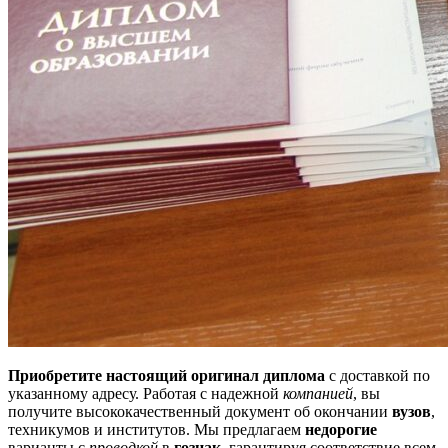
Приобретите настоящий оригинал диплома
с доставкой по
указанному адресу. Работая с надежной
компанией
, вы
получите высококачественный документ об окончании
вузов
,
техникумов и институтов. Мы предлагаем
недорогие
варианты с
проводкой
в
гознак
, гарантируя соответствие всем