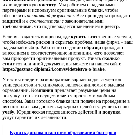
их юридическую
чистоту
. Мы работаем с надежными
партнерами и используем оригинальные бланки, чтобы
обеспечить
настоящий результат
. Все процедуры проходят
с
защитой
и
в соответствии с
законодательными
требованиями, что подтверждается заведением в
реестр
.
Если вы задаетесь вопросом,
где купить
качественные услуги,
чтобы избежать рисков и скрытых проблем, наша фирма – ваш
надежный выбор. Работы по созданию
образца
проходят с
занесением в соответствующие инстанции, чего позволяет
вам приобрести оригинальный продукт. Узнать
сколько
стоит
тот или иной документ, вы можете на нашем сайте
https://gosznac-diplom24.com/svidetelstvo-o-brake
.
У нас вы найдете разнообразные варианты для студентов
университетов и техникумов, включая дипломы о высшем
образовании.
Компания
предлагает разумные цены на
покупку, а оплата осуществляется простым и удобным
способом. Заказ готового бланка или подачи на проведение в
вуз
позволит вам достичь карьерных целей и улучшить свою
учебу
. Юридическая подкованность действий и
покупка
услуг гарантия их легальности.
Купить диплом о высшем образовании быстро и