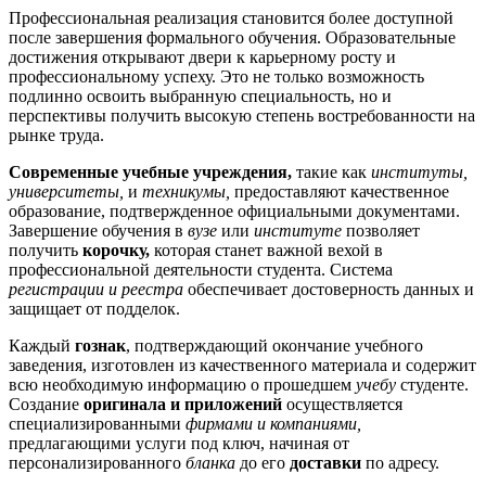
Профессиональная реализация становится более доступной
после завершения формального обучения. Образовательные
достижения открывают двери к карьерному росту и
профессиональному успеху. Это не только возможность
подлинно освоить выбранную специальность, но и
перспективы получить высокую степень востребованности на
рынке труда.
Современные учебные учреждения,
такие как
институты,
университеты,
и
техникумы,
предоставляют качественное
образование, подтвержденное официальными документами.
Завершение обучения в
вузе
или
институте
позволяет
получить
корочку,
которая станет важной вехой в
профессиональной деятельности студента. Система
регистрации и реестра
обеспечивает достоверность данных и
защищает от подделок.
Каждый
гознак
, подтверждающий окончание учебного
заведения, изготовлен из качественного материала и содержит
всю необходимую информацию о прошедшем
учебу
студенте.
Создание
оригинала и приложений
осуществляется
специализированными
фирмами и компаниями,
предлагающими услуги под ключ, начиная от
персонализированного
бланка
до его
доставки
по адресу.