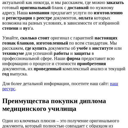
актуальной как никогда, и мы расскажем, где можно
заказать
готовый
оригинальный
бланк с
доставкой
по нужному
адресу. Наша
компания
предлагает услуги по
изготовлению
и
регистрации
в
реестре
документов,
оплата
которых
возможна на разных условиях, в зависимости от избранной
степени
и
вуз
‘а.
Узнайте,
сколько стоит
оригинал с гарантией
настоящих
гознак
бланков
,
изготовленный
по всем стандартам. Мы
расскажем,
где купить
документы об
учебе
в
институте
или
техникуме
для успешной
работы
и
защиты
в
профессиональной сфере. Наши
фирма
предоставит всю
информацию о процессе и стоимости
приобретения
документов, их
проведенный
комплексный анализ и текущий
год
выпуска.
Для более детальной информации, посетите наш сайт:
наш
ресурс
.
Преимущества покупки диплома
медицинского училища
Один из ключевых плюсов – это получение оригинального
документа, который полностью совпадает с образцом из