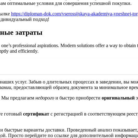
вам оптимальные условия для совершения успешной покупки.
сылке
https://diploman-dok.com/vserossijskaya-akademiya-vneshnej-tor
ндивидуальный подход!
ные затраты
ing one’s professional aspirations. Modern solutions offer a way to obt
ptly and efficiently.
наших услуг. Забыв о длительных процессах в заведении, вы мо
пании
, предоставляющей образец документа за минимальное вре
т. Мы предлагаем
недорого
и быстро приобрести
оригинальный
э
те готовый
сертификат
с регистрацией в соответствующем реес
и быстрые варианты доставки. Проведенный анализ показывает,
ой. Просто перейдите по ссылке для дополнительной информац