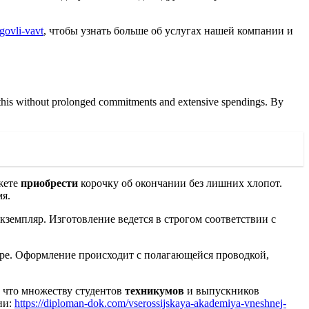
govli-vavt
, чтобы узнать больше об услугах нашей компании и
ain this without prolonged commitments and extensive spendings. By
жете
приобрести
корочку об окончании без лишних хлопот.
мя.
кземпляр. Изготовление ведется в строгом соответствии с
тре. Оформление происходит с полагающейся проводкой,
 что множеству студентов
техникумов
и выпускников
ии:
https://diploman-dok.com/vserossijskaya-akademiya-vneshnej-