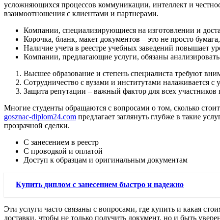
усложняющихся процессов коммуникации, интеллект и честнос
взаимоотношения с клиентами и партнерами.
Компании, специализирующиеся на изготовлении и доста
Корочка, бланк, макет документов – это не просто бумага,
Наличие учета в реестре учебных заведений повышает ур
Компании, предлагающие услуги, обязаны анализировать 
Высшее образование и степень специалиста требуют вним
Сотрудничество с вузами и институтами налаживается с 
Защита репутации – важный фактор для всех участников 
Многие студенты обращаются с вопросами о том, сколько стои
gosznac-diplom24.com
предлагает заглянуть глубже в такие услу
прозрачной сделки.
С занесением в реестр
С проводкой и оплатой
Доступ к образцам и оригинальным документам
Купить диплом с занесением быстро и надежно
Эти услуги часто связаны с вопросами, где купить и какая ст
доставки, чтобы не только получить документ, но и быть уве