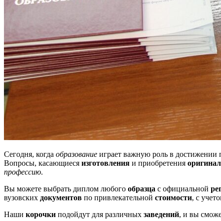
Сегодня, когда
образование
играет важную роль в достижении
Вопросы, касающиеся
изготовления
и приобретения
оригинал
профессию
.
Вы можете выбрать диплом любого
образца
с официальной
ре
вузовских
документов
по привлекательной
стоимости
, с учет
Наши
корочки
подойдут для различных
заведений
, и вы смож