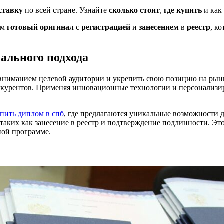
ставку
по всей стране. Узнайте
сколько стоит
,
где купить
и как
ем
готовый
оригинал
с
регистрацией
и
занесением
в
реестр
, к
ального подхода
 вниманием целевой аудитории и укрепить свою позицию на рын
курентов. Применяя инновационные технологии и персонализир
пить диплом в спб
, где предлагаются уникальные возможности д
таких как занесение в реестр и подтверждение подлинности. Эт
ной программе.