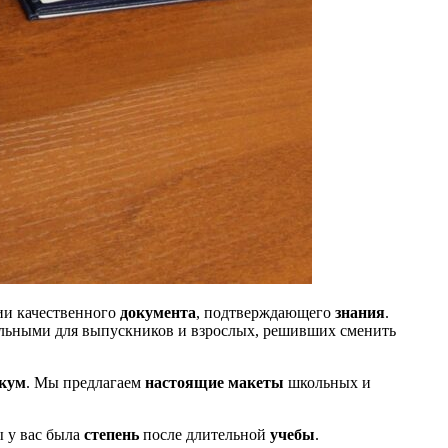
ии качественного
документа
, подтверждающего
знания
.
уальными для выпускников и взрослых, решивших сменить
икум
. Мы предлагаем
настоящие
макеты
школьных и
ы у вас была
степень
после длительной
учебы
.