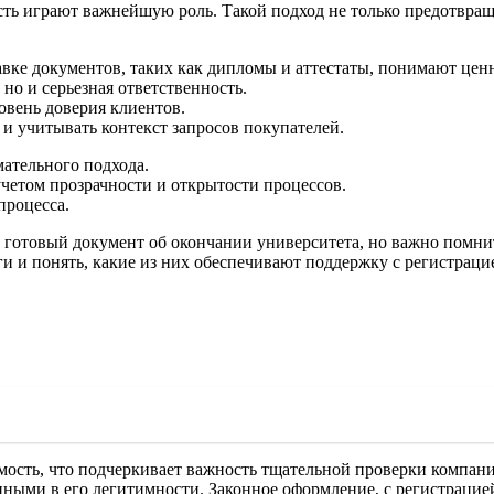
ть играют важнейшую роль. Такой подход не только предотвращ
вке документов, таких как дипломы и аттестаты, понимают ценн
 но и серьезная ответственность.
овень доверия клиентов.
и учитывать контекст запросов покупателей.
ательного подхода.
учетом прозрачности и открытости процессов.
процесса.
т готовый документ об окончании университета, но важно помни
ги и понять, какие из них обеспечивают поддержку с регистраци
оимость, что подчеркивает важность тщательной проверки компан
ренными в его легитимности. Законное оформление, с регистраци