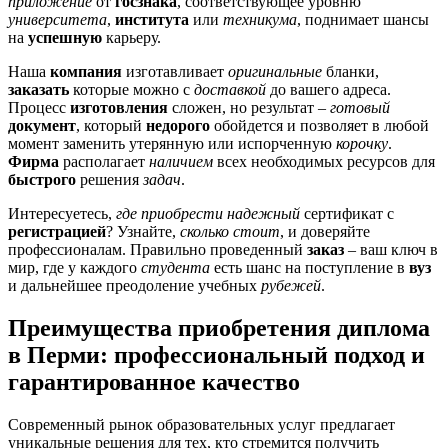
приложение
от
госзнака
, соответствующее уровню
университета
,
института
или
техникума
, поднимает шансы
на
успешную
карьеру.
Наша
компания
изготавливает
оригинальные
бланки,
заказать
которые можно с
доставкой
до вашего адреса.
Процесс
изготовления
сложен, но результат –
готовый
документ
, который
недорого
обойдется и позволяет в любой
момент заменить утерянную или испорченную
корочку
.
Фирма
располагает
наличием
всех необходимых ресурсов для
быстрого
решения
задач
.
Интересуетесь,
где приобрести надежный
сертификат с
регистрацией
? Узнайте,
сколько стоит
, и доверяйте
профессионалам. Правильно проведенный
заказ
– ваш ключ в
мир, где у каждого
студента
есть шанс на поступление в
вуз
и дальнейшее преодоление учебных
рубежей
.
Преимущества приобретения диплома
в Перми: профессиональный подход и
гарантированное качество
Современный рынок образовательных услуг предлагает
уникальные решения для тех, кто стремится получить