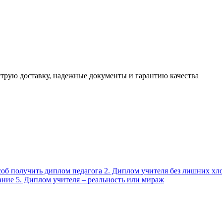
трую доставку, надежные документы и гарантию качества
соб получить диплом педагога 2. Диплом учителя без лишних хло
ние 5. Диплом учителя – реальность или мираж