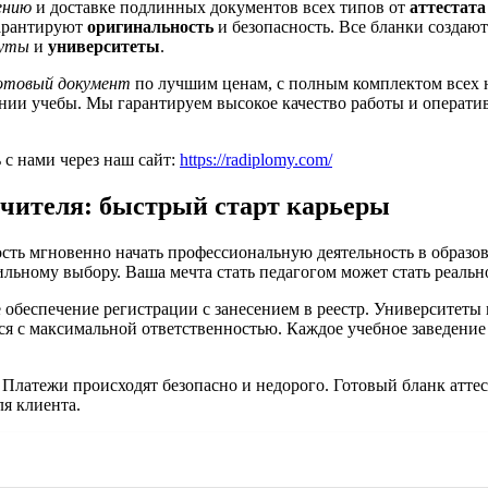
ению
и доставке подлинных документов всех типов от
аттестата
гарантируют
оригинальность
и безопасность. Все бланки создают
уты
и
университеты
.
отовый документ
по лучшим ценам, с полным комплектом всех 
ии учебы. Мы гарантируем высокое качество работы и оператив
с нами через наш сайт:
https://radiplomy.com/
чителя: быстрый старт карьеры
ть мгновенно начать профессиональную деятельность в образова
льному выбору. Ваша мечта стать педагогом может стать реальн
беспечение регистрации с занесением в реестр. Университеты и
я с максимальной ответственностью. Каждое учебное заведение
Платежи происходят безопасно и недорого. Готовый бланк аттес
я клиента.