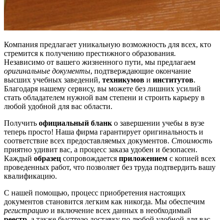
Компания предлагает уникальную возможность для всех, кто
стремится к получению престижного образования.
Независимо от вашего жизненного пути, мы предлагаем
оригинальные документы
, подтверждающие окончание
высших учебных заведений,
техникумов
и
институтов
.
Благодаря нашему сервису, вы можете без лишних усилий
стать обладателем нужной вам степени и строить карьеру в
любой удобной для вас области.
Получить
официальный бланк
о завершении учебы в вузе
теперь просто! Наша фирма гарантирует оригинальность и
соответствие всех предоставляемых документов.
Стоимость
приятно удивит вас, а процесс заказа удобен и безопасен.
Каждый
образец
сопровождается
приложением
с копией всех
проведенных работ, что позволяет без труда подтвердить вашу
квалификацию.
С нашей помощью, процесс приобретения настоящих
документов становится легким как никогда. Мы обеспечим
регистрацию
и включение всех данных в необходимый
реестр
, а также быструю доставку по любой удобной для вас