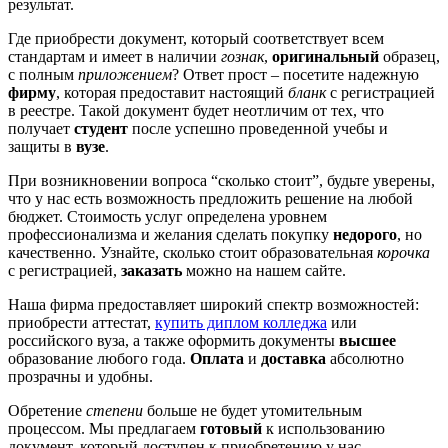
результат.
Где приобрести документ, который соответствует всем
стандартам и имеет в наличии
гознак
,
оригинальный
образец,
с полным
приложением
? Ответ прост – посетите надежную
фирму
, которая предоставит настоящий
бланк
с регистрацией
в реестре. Такой документ будет неотличим от тех, что
получает
студент
после успешно проведенной учебы и
защиты в
вузе
.
При возникновении вопроса “сколько стоит”, будьте уверены,
что у нас есть возможность предложить решение на любой
бюджет. Стоимость услуг определена уровнем
профессионализма и желания сделать покупку
недорого
, но
качественно. Узнайте, сколько стоит образовательная
корочка
с регистрацией,
заказать
можно на нашем сайте.
Наша фирма предоставляет широкий спектр возможностей:
приобрести аттестат,
купить диплом колледжа
или
российского вуза, а также оформить документы
высшее
образование любого года.
Оплата
и
доставка
абсолютно
прозрачны и удобны.
Обретение
степени
больше не будет утомительным
процессом. Мы предлагаем
готовый
к использованию
документ, который доступен к приобретению у нас.