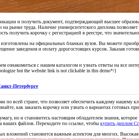
фикации и получить документ, подтверждающий высшее образова
 на рынке труда. Наличие университетского диплома позволяет 
сть получить корочку с регистрацией в реестре, что значительн
изготовлены на официальных бланках вузов. Вы можете приобрес
ещение заведения и оплату дорогостоящих курсов. Заказав гото
аем ознакомиться с нашим каталогом и узнать ответы на все инт
ze but the website link is not clickable in this demo*/}
Санкт-Петербурге
и по всей стране, что позволяет обеспечить каждому нашему к
найте, как заказать корочку или узнать о вариантах готовых пр
умагу, но и становитесь настоящим обладателем знания, котор
за ваших файлов. Переходите по ссылке, чтобы
купить диплом С
 вложений становится важным аспектом для многих. Высокая за