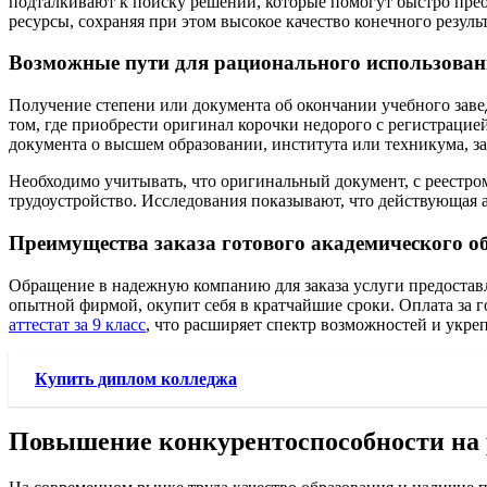
подталкивают к поиску решений, которые помогут быстро преод
ресурсы, сохраняя при этом высокое качество конечного результ
Возможные пути для рационального использован
Получение степени или документа об окончании учебного завед
том, где приобрести оригинал корочки недорого с регистрацие
документа о высшем образовании, института или техникума, з
Необходимо учитывать, что оригинальный документ, с реестро
трудоустройство. Исследования показывают, что действующая 
Преимущества заказа готового академического о
Обращение в надежную компанию для заказа услуги предоставл
опытной фирмой, окупит себя в кратчайшие сроки. Оплата за го
аттестат за 9 класс
, что расширяет спектр возможностей и укре
Купить диплом колледжа
Повышение конкурентоспособности на 