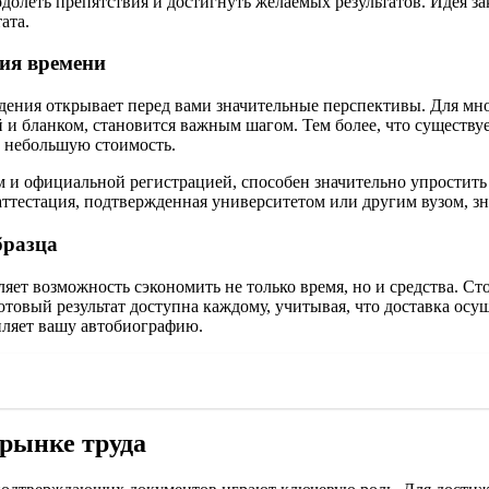
олеть препятствия и достигнуть желаемых результатов. Идея за
ата.
ия времени
ения открывает перед вами значительные перспективы. Для мног
й и бланком, становится важным шагом. Тем более, что существ
а небольшую стоимость.
м и официальной регистрацией, способен значительно упростит
аттестация, подтвержденная университетом или другим вузом, з
бразца
яет возможность сэкономить не только время, но и средства. С
товый результат доступна каждому, учитывая, что доставка осущ
пляет вашу автобиографию.
рынке труда