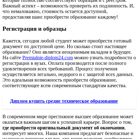
которые полностью соответствуют образцам и с реестром.
Важный аспект – возможность проверить их подлинность. И,
что немаловажно, стоимость остается доступной,
предоставляя шанс приобрести образование каждому!
Регистрация и образцы
Кажется, сегодня любой студент может приобрести готовый
документ по доступной цене. Но сколько стоит настоящее
образование? Оно является неоценимым вкладом в будущее.
На сайте
Premialnie-diplom24.com
можно узнать подробности о
регистрации в вузах. Оплата производится после полного
удовлетворения всех требований. Процесс получения
осуществляется легально, недорого и с защитой всех данных.
Это идеальная возможность приобрести образование,
соответствующее всем современным стандартам качества.
Диплом купить средне техническое образование
В современном мире престижное высшее образование может
оказаться важным шагом к успешной карьере. Вопрос о том,
где приобрести оригинальный документ об окончании
,
интересует многих. Наша компания предлагает безопасные и
надежные решения для тех, кто хочет получить необходимое