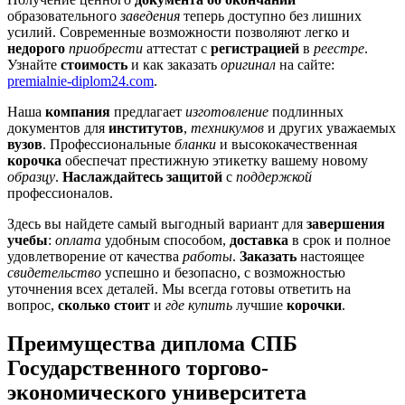
образовательного
заведения
теперь доступно без лишних
усилий. Современные возможности позволяют легко и
недорого
приобрести
аттестат с
регистрацией
в
реестре
.
Узнайте
стоимость
и как заказать
оригинал
на сайте:
premialnie-diplom24.com
.
Наша
компания
предлагает
изготовление
подлинных
документов для
институтов
,
техникумов
и других уважаемых
вузов
. Профессиональные
бланки
и высококачественная
корочка
обеспечат престижную этикетку вашему новому
образцу
.
Наслаждайтесь защитой
с
поддержкой
профессионалов.
Здесь вы найдете самый выгодный вариант для
завершения
учебы
:
оплата
удобным способом,
доставка
в срок и полное
удовлетворение от качества
работы
.
Заказать
настоящее
свидетельство
успешно и безопасно, с возможностью
уточнения всех деталей. Мы всегда готовы ответить на
вопрос,
сколько стоит
и
где купить
лучшие
корочки
.
Преимущества диплома СПБ
Государственного торгово-
экономического университета