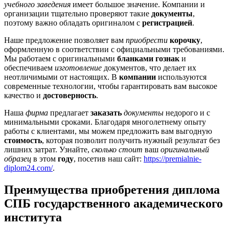
учебного заведения
имеет большое значение. Компании и
организации тщательно проверяют такие
документы
,
поэтому важно обладать оригиналом с
регистрацией
.
Наше предложение позволяет вам
приобрести
корочку
,
оформленную в соответствии с официальными требованиями.
Мы работаем с оригинальными
бланками гознак
и
обеспечиваем
изготовление
документов, что делает их
неотличимыми от настоящих. В
компании
используются
современные технологии, чтобы гарантировать вам высокое
качество и
достоверность
.
Наша
фирма
предлагает
заказать
документы
недорого и с
минимальными сроками. Благодаря многолетнему опыту
работы с клиентами, мы можем предложить вам выгодную
стоимость
, которая позволит получить нужный результат без
лишних затрат. Узнайте,
сколько стоит
ваш
оригинальный
образец
в этом
году
, посетив наш сайт:
https://premialnie-
diplom24.com/
.
Преимущества приобретения диплома
СПБ государственного академического
института