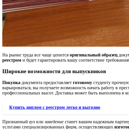
На рынке труда все чаще ценится
оригинальный образец
докум
реестром
и будет гарантировать вашу соответствие требовани
Широкие возможности для выпускников
Покупка
документа предоставляет
готовому
студенту прочную
варьироваться, вы получаете возможность начать работу в пр
профессиональных высот. Доставка может быть выполнена в кор
Купить диплом с реестром легко и выгодно
Признанный
вуз
или
заведение
станет вашим надежным партнер
услугами специализированных фирм, осуществляющих
изгото