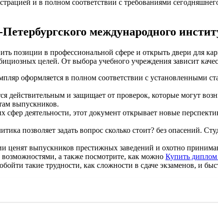
истрацией и в полном соответствии с требованиями сегодняшнег
Петербургского международного инстит
ть позиции в профессиональной сфере и открыть двери для карь
мбициозных целей. От выбора учебного учреждения зависит каче
емпляр оформляется в полном соответствии с установленными ст
тся действительным и защищает от проверок, которые могут возн
там выпускников.
ых сфер деятельности, этот документ открывает новые перспек
итика позволяет задать вопрос сколько стоит? без опасений. Ст
ии ценят выпускников престижных заведений и охотно принимают
и возможностями, а также посмотрите, как можно
Купить диплом
 обойти такие трудности, как сложности в сдаче экзаменов, и б