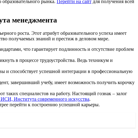
о образовательного рынка.
Перейти на сайт
для получения всей
ута менеджмента
ерного роста. Этот атрибут образовательного успеха имеет
ство получаемых знаний и престиж в деловом мире.
андартами, что гарантирует подлинность и отсутствие проблем
икнуть в процессе трудоустройства. Ведь техникум и
тивы и способствует успешной интеграции в профессиональную
удент, завершивший учебу, имеет возможность получить корочку
 таких специалистов на работу. Настоящий гознак – залог
 ИСИ, Института современного искусства
.
ыстрее перейти к построению успешной карьеры.