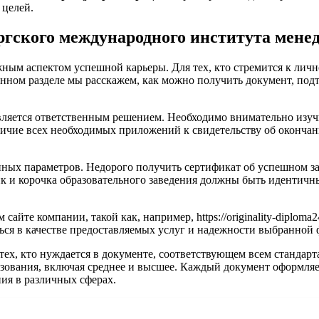
 целей.
ргского международного института мене
ым аспектом успешной карьеры. Для тех, кто стремится к личн
анном разделе мы расскажем, как можно получить документ, по
вляется ответственным решением. Необходимо внимательно изуч
аличие всех необходимых приложений к свидетельству об оконча
анных параметров. Недорого получить сертификат об успешном
 и корочка образовательного заведения должны быть идентичны 
айте компании, такой как, например, https://originality-diplom
ься в качестве предоставляемых услуг и надежности выбранной
тех, кто нуждается в документе, соответствующем всем стандар
зования, включая среднее и высшее. Каждый документ оформляетс
ия в различных сферах.