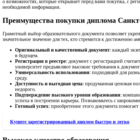
о возможностях, которые открывает перед вами покупка, с рег
необходимой информации.
Преимущества покупки диплома Санкт-
Грамотный выбор образовательного документа позволяет укрепи
значительное значение для тех, кто стремится к достижению а
Оригинальный и качественный документ
: каждый экз
в будущем.
Регистрация в реестре
: документ с регистрацией считае
университет предъявляют высокие требования к докумен
Универсальность использования
: подходящий для разн
среду.
Доступность и выгодная цена
: продуманная ценовая пол
недорого.
Подтверждение высокого уровня образования
: компан
успеха в построении карьеры. Познакомьтесь с широким
Готовый успех
: приобретение этого документа помогает
Купите зарегистрированный диплом быстро и легко
Высокое качество образования