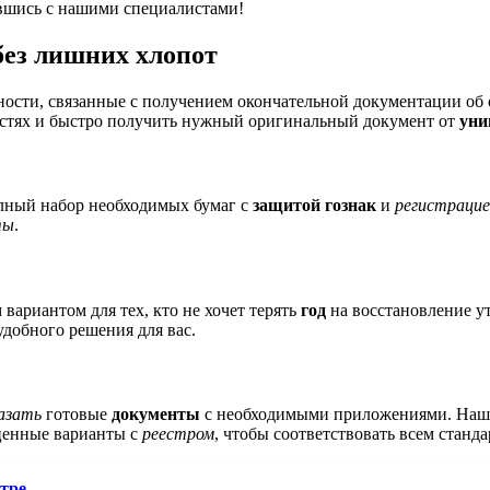
авшись с нашими специалистами!
ез лишних хлопот
ости, связанные с получением окончательной документации об 
остях и быстро получить нужный оригинальный документ от
уни
олный набор необходимых бумаг с
защитой гознак
и
регистрацие
ты
.
вариантом для тех, кто не хочет терять
год
на восстановление у
удобного решения для вас.
азать
готовые
документы
с необходимыми приложениями. Наши 
ценные варианты с
реестром
, чтобы соответствовать всем станда
стре