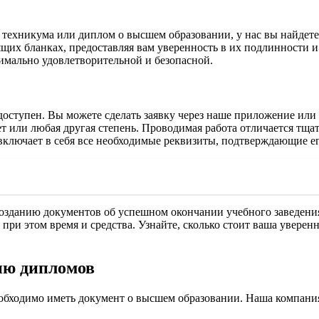
ии техникума или диплом о высшем образовании, у нас вы найдет
оящих бланках, предоставляя вам уверенность в их подлинности
имально удовлетворительной и безопасной.
доступен. Вы можете сделать заявку через наше приложение или
т или любая другая степень. Проводимая работа отличается тщат
включает в себя все необходимые реквизиты, подтверждающие его
созданию документов об успешном окончании учебного заведени
в при этом время и средства. Узнайте, сколько стоит ваша увер
ию дипломов
обходимо иметь документ о высшем образовании. Наша компания