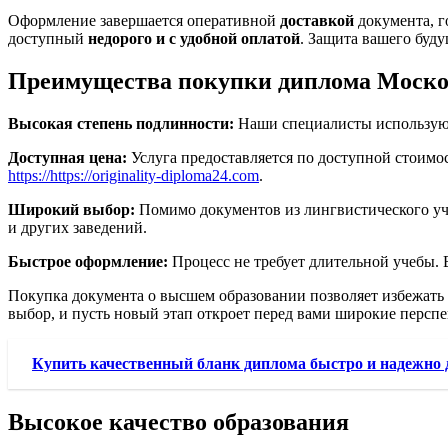
Оформление завершается оперативной
доставкой
документа, г
доступный
недорого и с удобной оплатой
. Защита вашего буд
Преимущества покупки диплома Москов
Высокая степень подлинности:
Наши специалисты используют 
Доступная цена:
Услуга предоставляется по доступной стоимост
https://https://originality-diploma24.com
.
Широкий выбор:
Помимо документов из лингвистического уч
и других заведений.
Быстрое оформление:
Процесс не требует длительной учебы. 
Покупка документа о высшем образовании позволяет избежать 
выбор, и пусть новый этап откроет перед вами широкие персп
Купить качественный бланк диплома быстро и надежно 
Высокое качество образования