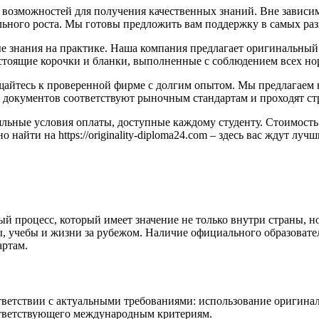
 возможностей для получения качественных знаний. Вне зависи
ьного роста. Мы готовы предложить вам поддержку в самых раз
нания на практике. Наша компания предлагает оригинальный д
 настоящие корочки и бланки, выполненные с соблюдением всех но
щайтесь к проверенной фирме с долгим опытом. Мы предлагаем н
 документов соответствуют рыночным стандартам и проходят ст
ояльные условия оплаты, доступные каждому студенту. Стоимость
айти на https://originality-diploma24.com – здесь вас ждут лу
й процесс, который имеет значение не только внутри страны, н
ы, учебы и жизни за рубежом. Наличие официального образоват
артам.
ветствии с актуальными требованиями: использование оригинал
оответствующего международным критериям.