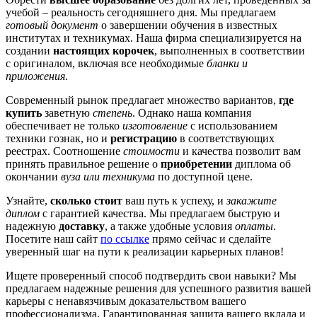
учебой – реальность сегодняшнего дня. Мы предлагаем
готовый документ
о завершении обучения в известных
институтах и техникумах. Наша фирма специализируется на
создании
настоящих корочек
, выполненных в соответствии
с оригиналом, включая все необходимые
бланки и
приложения
.
Современный рынок предлагает множество вариантов,
где
купить
заветную
степень
. Однако наша компания
обеспечивает не только
изготовление
с использованием
техники гознак, но и
регистрацию
в соответствующих
реестрах. Соотношение
стоимости
и качества позволит вам
принять правильное решение о
приобретении
диплома об
окончании
вуза или техникума
по доступной цене.
Узнайте,
сколько стоит
ваш путь к успеху, и
закажите
диплом
с гарантией качества. Мы предлагаем быструю и
надежную
доставку
, а также удобные условия
оплаты
.
Посетите наш сайт
по ссылке
прямо сейчас и сделайте
уверенный шаг на пути к реализации карьерных планов!
Ищете проверенный способ подтвердить свои навыки? Мы
предлагаем надежные решения для успешного развития вашей
карьеры с ненавязчивым доказательством вашего
профессионализма. Гарантированная защита вашего вклада и