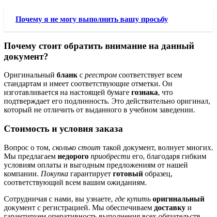
Почему я не могу выполнить вашу просьбу
Почему стоит обратить внимание на данный
документ?
Оригинальный
бланк
с
реестром
соответствует всем
стандартам и имеет соответствующие отметки. Он
изготавливается на настоящей бумаге
гознака
, что
подтверждает его подлинность. Это действительно оригинал,
который не отличить от выданного в учебном заведении.
Стоимость и условия заказа
Вопрос о том,
сколько стоит
такой документ, волнует многих.
Мы предлагаем
недорого
приобрести
его, благодаря гибким
условиям оплаты и выгодным предложениям от нашей
компании.
Покупка
гарантирует
готовый
образец,
соответствующий всем вашим ожиданиям.
Сотрудничая с нами, вы узнаете,
где купить
оригинальный
документ с регистрацией. Мы обеспечиваем
доставку
и
гарантируем оперативность выполнения всех обязательств.