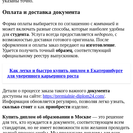
указаны точно.
Оплата и доставка документа
Форма оплаты выбирается по соглашению с
компанией
и
может включать разные способы, которые наиболее удобны
для
студента
. Услуга всегда предоставляется
недорого
, с
возможностью доставки готового оригинала. После
оформления и оплаты заказ передают на
изготовление
.
Удается получить точный
образец
, соответствующий
официальному реестру выпускников.
Как легко и быстро купить диплом в Екатеринбурге
для уверенного карьерного роста
Детали о процессе заказа такого важного
документа
доступны на сайте:
https://premialnie-diplom24.com/
.
Информация обновляется регулярно, позволяя легко узнать,
сколько стоит
и как
приобрести
изделие.
Купить диплом об образовании в Москве
— это решение
для тех, кто нуждается в документе, соответствующем всем
стандартам, но не имеет возможности или желания проходить
долгий процесс учебы. Мы предлагаем дипломы для всех