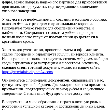
фирм
, важно выбрать надежного партнёра для
приобретения
оригинального документа, подтверждающего окончание
учебного
заведения
.
У нас
есть
всё необходимое для создания настоящего
образца
,
включая
бланки
с реестром и
оригинальные
корочки.
Используем только
гознак
для обеспечения качества и
надёжности. Специалисты с опытом
работы
проводят
полный комплекс услуг: от
изготовления
до
доставки
в
кратчайшие сроки.
Заказать документ легко, процесс
оплаты
и оформление
сделки прозрачен и гарантирует
защиту
интересов клиента.
Наши условия позволяют получить степень
недорого
, выбирая
среди вариантов
с регистрацией
и с реестром. Уточнить,
сколько стоит
готовый документ, можно на нашем сайте:
https://premialnie-diplom24.com/
.
Ознакомьтесь с примерами
документов
, спрашивайте у нас,
где купить
нужный
образец
. Для каждого клиента прилагаем
приложение
, подтверждающее период
учёбы
и её успешное
завершение. С нами ваше
будущее
станет доступнее!
В современном мире образование играет ключевую роль в
построении успешной карьеры и достижении личных целей.