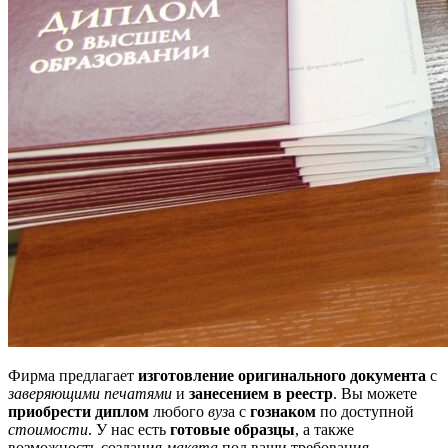
Фирма предлагает
изготовление оригинального документа
с
заверяющими печатями
и
занесением в реестр
. Вы можете
приобрести диплом
любого
вуз
а с
гознаком
по доступной
стоимости
. У нас есть
готовые образцы
, а также
возможность создания
макета
под ваши требования.