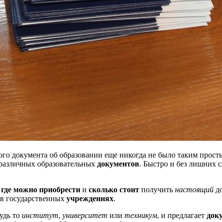
ого документа об образовании еще никогда не было таким прос
различных образовательных
документов
. Быстро и без лишних 
,
где можно приобрести
и
сколько стоит
получить
настоящий
до
в государственных
учреждениях
.
удь то
институт
,
университет
или
техникум
, и предлагает
док