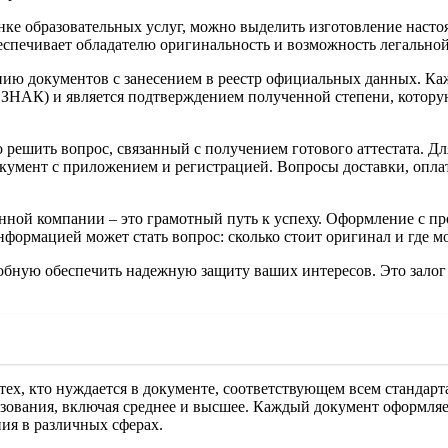
ке образовательных услуг, можно выделить изготовление настоя
еспечивает обладателю оригинальность и возможность легальной
ю документов с занесением в реестр официальных данных. Кажд
ОЗНАК) и является подтверждением полученной степени, котору
шить вопрос, связанный с получением готового аттестата. Для 
ь документ с приложением и регистрацией. Вопросы доставки, оп
нной компании – это грамотный путь к успеху. Оформление с пр
нформацией может стать вопрос: сколько стоит оригинал и где 
бную обеспечить надежную защиту ваших интересов. Это залог то
тех, кто нуждается в документе, соответствующем всем стандар
зования, включая среднее и высшее. Каждый документ оформляетс
ия в различных сферах.