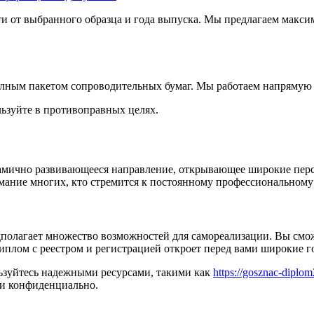
ости от выбранного образца и года выпуска. Мы предлагаем мак
олным пакетом сопроводительных бумаг. Мы работаем напрямую 
льзуйте в противоправных целях.
намично развивающееся направление, открывающее широкие пер
мание многих, кто стремится к постоянному профессиональному 
полагает множество возможностей для самореализации. Вы смож
Диплом с реестром и регистрацией откроет перед вами широкие 
ьзуйтесь надежными ресурсами, такими как
https://gosznac-diplom
о и конфиденциально.