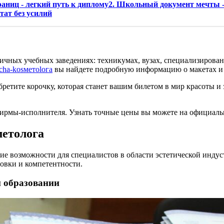
границ - легкий путь к диплому2. Школьный документ мечты -
тат без усилий
ичных учебных заведениях: техникумах, вузах, специализирова
acha-kosметolога
вы найдете подробную информацию о макетах и 
етите корочку, которая станет вашим билетом в мир красоты и 
фирмы-исполнителя. Узнать точные цены вы можете на официал
етолога
е возможности для специалистов в области эстетической индус
товки и компетентности.
 образовании