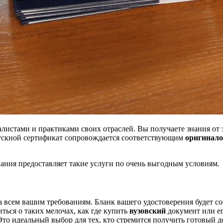
истами и практиками своих отраслей. Вы получаете знания от э
ускной сертификат сопровождается соответствующим
оригинал
ания предоставляет такие услуги по очень выгодным условиям.
а всем вашим требованиям. Бланк вашего удостоверения будет с
иться о таких мелочах, как где купить
вузовский
документ или е
 Это идеальный выбор для тех, кто стремится получить готовый 