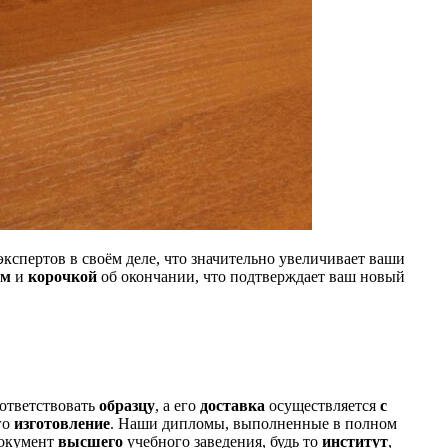
кспертов в своём деле, что значительно увеличивает ваши
ом
и
корочкой
об окончании, что подтверждает ваш новый
оответствовать
образцу
, а его
доставка
осуществляется
с
го
изготовление
. Наши дипломы, выполненные в полном
документ
высшего
учебного заведения, будь то
институт
,