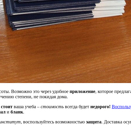
соты. Возможно это через удобное
приложение
, которое предла
чению степени, не покидая дома.
 стоит
ваша учеба –
стоимость
всегда будет
недорого!
Воспольз
нал
и
бланк
.
институт
, воспользуйтесь возможностью
защита
. Доставка ос