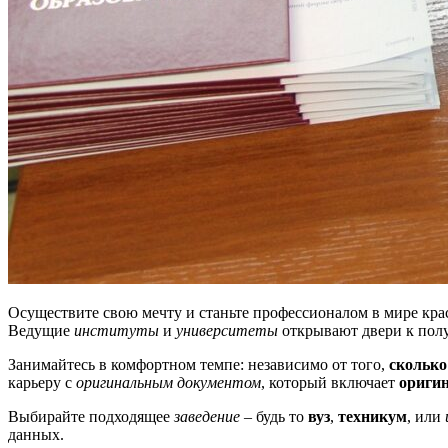
Осуществите свою мечту и станьте профессионалом в мире кра
Ведущие
институты
и
университеты
открывают двери к полу
Занимайтесь в комфортном темпе: независимо от того,
сколько
карьеру с
оригинальным документом
, который включает
ориги
Выбирайте подходящее
заведение
– будь то
вуз
,
техникум
, или
данных.