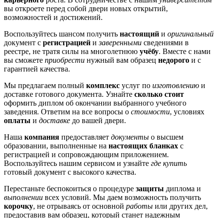
вы откроете перед собой двери новых открытий,
возможностей и достижений.
Воспользуйтесь шансом получить
настоящий
и
оригинальный
документ с
регистрацией
и
заверенными
сведениями в
реестре, не тратя силы на многолетнюю
учёбу
. Вместе с нами
вы сможете
приобрести
нужный вам образец
недорого
и с
гарантией качества.
Мы предлагаем полный
комплекс
услуг по
изготовлению
и
доставке готового документа. Узнайте
сколько стоит
оформить диплом об окончании выбранного учебного
заведения. Ответим на все вопросы о
стоимости
, условиях
оплаты
и
доставке
до вашей двери.
Наша
компания
предоставляет
документы
о высшем
образовании, выполненные на
настоящих бланках
с
регистрацией и сопровождающим приложением.
Воспользуйтесь нашим сервисом и узнайте
где купить
готовый документ с высокого качества.
Перестаньте беспокоиться о процедуре
защиты
диплома и
выполнении
всех условий. Мы даем возможность получить
корочку
, не отрываясь от основной
работы
или других дел,
предоставив вам образец, который станет надежным