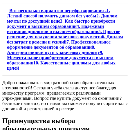
Вот несколько вариантов перефразирования -1.
Легкий способ получить диплом без учебы2. Диплом
мечты по доступной цене3. Как быстро приобрести
документ о высшем образовании4. Надежный
источник дипломов о высшем образовании5. Простое
решение для получения заветного документа6. Диплом
без затрат времени и усилий7. Профессиональное
оформление документов об образовании8.
Альтернативный путь к заветному диплому9.
Моментальное приобретение документа о высшем
образовании10. Качественные дипломы для любых
целей
Добро пожаловать в мир разнообразия образовательных
возможностей! Сегодня учеба стала доступнее благодаря
множеству программ, предлагаемых различными
учреждениями. Вопрос где купить документ об окончании?
беспокоит многих, но с нами вы сможете получить оригинал с
доставкой и регистрацией в реестре.
Преимущества выбора
образовательных программ