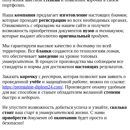
портфолио.
Наша
компания
предлагает
изготовление
настоящих
бланков
,
которые проходят
регистрацию
во всех необходимых органах.
Ознакомьтесь с
образцами
на нашем сайте и получите
возможность приобретения документов
вузов
и
техникумов
,
которые выдают абсолютно
оригинальный
продукт
.
Мы гарантируем высокое качество и
доставку
по всей
территории. Все
бланки
создаются по технологиям
гознак
,
что обеспечивает
заведение
на уровне топовых
университетов
. В процессе производства мы соблюдаем все
стандарты и нормы для достижения
настоящих
результатов.
Заказать
корочку
с
реестром
, которая позволит вам заявить о
проведенной
учёбе
и защищённой
работе
, можно по ссылке:
https://premialnie-diplom24.com/
. Произведите
оплату
удобным
для вас способом и станьте обладателем желанной
степени
быстро и
недорого
.
Не упустите возможность добиться успеха и узнайте,
сколько
стоит
ваш старт в
университетской
жизни. С нами
приобрести
документ
об
окончании
будет просто и
безопасно!