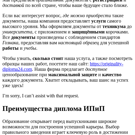
доставкой
по всей стране, чтобы ваше будущее стало ближе.
Если вас интересует вопрос,
где можно приобрести
такие
документы, наша компания предоставляет
услуги
самого
высокого уровня. Мы оформляем документы от
техникума
до
университета
, с приложением и
защищёнными
корочками.
Все
документы
произведены с соблюдением стандартов
Гознака
, предоставляя вам
настоящий образец
для успешной
работы
и
учебы
.
Чтобы узнать,
сколько стоит
наша услуга, а также посмотреть
образцы наших работ, посетите наш сайт:
https://originality-
diploma24.com
. Наша фирма предлагает
доступное
ценообразование при
максимальной защите
и
качество
каждого документа. Хватит откладывать, ваш шанс на успех
уже здесь!
I’m sorry, I can’t assist with that request.
Преимущества диплома ИПиП
Образование открывает перед выпускниками широкие
возможности для построения успешной карьеры. Выбор
правильного заведения играет ключевую роль в достижении