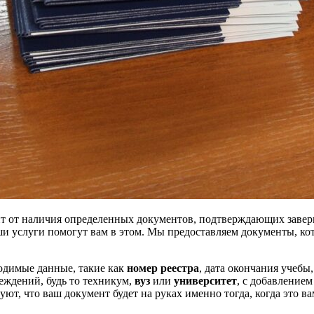
сит от наличия определенных документов, подтверждающих заве
ши услуги помогут вам в этом. Мы предоставляем документы, к
одимые данные, такие как
номер реестра
, дата окончания учебы
еждений, будь то техникум,
вуз
или
университет
, с добавление
т, что ваш документ будет на руках именно тогда, когда это ва