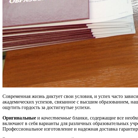
Современная жизнь диктует свои условия, и успех часто зави
академических успехов, связанное с высшим образованием, на
ощутить гордость за достигнутые успехи.
Оригинальные
и
качественные
бланки, содержащие все необх
включают в себя варианты для различных образовательных учр
Профессиональное изготовление и надежная доставка гарантирую