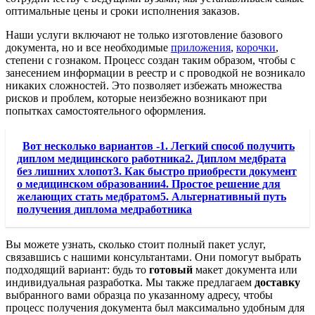
оптимальные цены и сроки исполнения заказов.
Наши услуги включают не только изготовление базового
документа, но и все необходимые
приложения
,
корочки
,
степени с гознаком. Процесс создан таким образом, чтобы с
занесением информации в реестр и с проводкой не возникало
никаких сложностей. Это позволяет избежать множества
рисков и проблем, которые неизбежно возникают при
попытках самостоятельного оформления.
Вот несколько вариантов -1. Легкий способ получить
диплом медицинского работника2. Диплом медбрата
без лишних хлопот3. Как быстро приобрести документ
о медицинском образовании4. Простое решение для
желающих стать медбратом5. Альтернативный путь
получения диплома медработника
Вы можете узнать, сколько стоит полный пакет услуг,
связавшись с нашими консультантами. Они помогут выбрать
подходящий вариант: будь то
готовый
макет документа или
индивидуальная разработка. Мы также предлагаем
доставку
выбранного вами образца по указанному адресу, чтобы
процесс получения документа был максимально удобным для