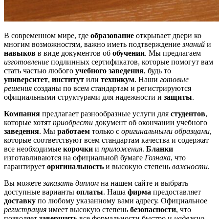
В современном мире, где
образование
открывает двери ко
многим возможностям, важно иметь подтверждение
знаний
и
навыков
в виде документов об
обучении
. Мы предлагаем
изготовление
подлинных сертификатов, которые помогут вам
стать частью любого
учебного заведения
, будь то
университет
,
институт
или
техникум
. Наши
готовые
решения
созданы по всем стандартам и регистрируются
официальными структурами для надежности и
защиты
.
Компания
предлагает разнообразные услуги для
студентов
,
которые хотят
приобрести
документ об окончании учебного
заведения
. Мы
работаем
только с
оригинальными образцами
,
которые соответствуют всем стандартам качества и содержат
все необходимые
корочки
и
приложения
.
Бланки
изготавливаются на официальной бумаге
Гознака
, что
гарантирует
оригинальность
и высокую степень
важности
.
Вы можете
заказать диплом
на нашем сайте и выбрать
доступные варианты
оплаты
. Наша
фирма
предоставляет
доставку
по любому указанному вами адресу. Официальное
регистрация
имеет высокую степень
безопасности
, что
позволяет
завершить
все формальности быстро и
надежно
.